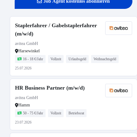
Job Agent kostenlos abonnieren
Staplerfahrer / Gabelstaplerfahrer
(m/w/d)
avitea GmbH
Harsewinkel
16 - 18 €/Jahr
Vollzeit
Urlaubsgeld
Weihnachtsgeld
25.07.2026
HR Business Partner (m/w/d)
avitea GmbH
Hamm
50 - 75 €/Jahr
Vollzeit
Betriebsrat
23.07.2026