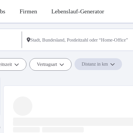
bs
Firmen
Lebenslauf-Generator
Distanz in km
itszeit
Vertragsart
s