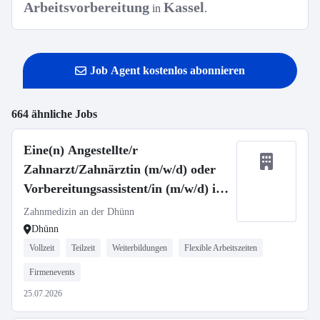
Arbeitsvorbereitung
Kassel
in
.
Job Agent kostenlos abonnieren
664 ähnliche Jobs
Eine(n) Angestellte/r
Zahnarzt/Zahnärztin (m/w/d) oder
Vorbereitungsassistent/in (m/w/d) in
Voll- oder Teilzeit
Zahnmedizin an der Dhünn
Dhünn
Vollzeit
Teilzeit
Weiterbildungen
Flexible Arbeitszeiten
Firmenevents
25.07.2026