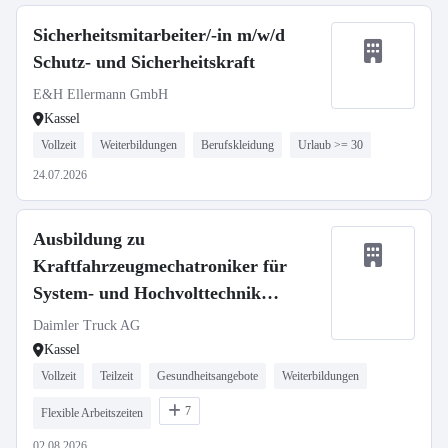
Sicherheitsmitarbeiter/-in m/w/d
Schutz- und Sicherheitskraft
E&H Ellermann GmbH
Kassel
Vollzeit
Weiterbildungen
Berufskleidung
Urlaub >= 30
24.07.2026
Ausbildung zu
Kraftfahrzeugmechatroniker für
System- und Hochvolttechnik
(m/w/d), Daimler Truck AG
Daimler Truck AG
Kassel
Vollzeit
Teilzeit
Gesundheitsangebote
Weiterbildungen
7
Flexible Arbeitszeiten
02.08.2026