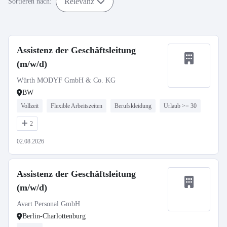
Relevanz
Sortieren nach:
Assistenz der Geschäftsleitung
(m/w/d)
Würth MODYF GmbH & Co. KG
BW
Vollzeit
Flexible Arbeitszeiten
Berufskleidung
Urlaub >= 30
2
02.08.2026
Assistenz der Geschäftsleitung
(m/w/d)
Avart Personal GmbH
Berlin-Charlottenburg