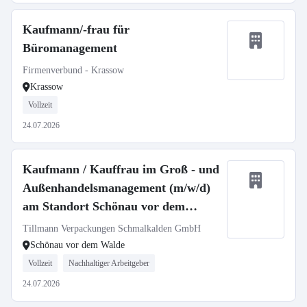
Kaufmann/-frau für
Büromanagement
Firmenverbund - Krassow
Krassow
Vollzeit
24.07.2026
Kaufmann / Kauffrau im Groß - und
Außenhandelsmanagement (m/w/d)
am Standort Schönau vor dem
Walde
Tillmann Verpackungen Schmalkalden GmbH
Schönau vor dem Walde
Vollzeit
Nachhaltiger Arbeitgeber
24.07.2026