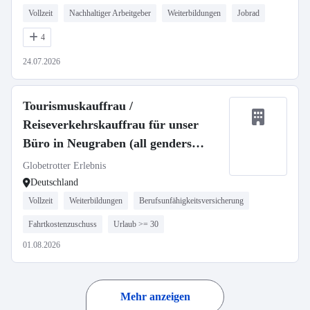
Vollzeit
Nachhaltiger Arbeitgeber
Weiterbildungen
Jobrad
4
24.07.2026
Tourismuskauffrau /
Reiseverkehrskauffrau für unser
Büro in Neugraben (all genders
welcome)
Globetrotter Erlebnis
Deutschland
Vollzeit
Weiterbildungen
Berufsunfähigkeitsversicherung
Fahrtkostenzuschuss
Urlaub >= 30
01.08.2026
Mehr anzeigen