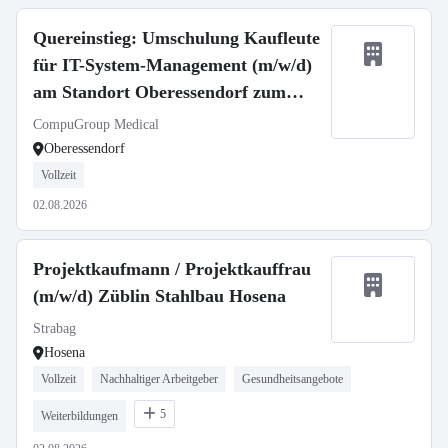
Quereinstieg: Umschulung Kaufleute
für IT-System-Management (m/w/d)
am Standort Oberessendorf zum
01.09.2026
CompuGroup Medical
Oberessendorf
Vollzeit
02.08.2026
Projektkaufmann / Projektkauffrau
(m/w/d) Züblin Stahlbau Hosena
Strabag
Hosena
Vollzeit
Nachhaltiger Arbeitgeber
Gesundheitsangebote
5
Weiterbildungen