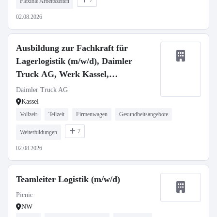
7
Flexible Arbeitszeiten
02.08.2026
Ausbildung zur Fachkraft für
Lagerlogistik (m/w/d), Daimler
Truck AG, Werk Kassel,
Ausbildungsbeginn 01.09.2027
Daimler Truck AG
Kassel
Vollzeit
Teilzeit
Firmenwagen
Gesundheitsangebote
7
Weiterbildungen
02.08.2026
Teamleiter Logistik (m/w/d)
Picnic
NW