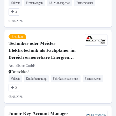
Vollzeit
Firmenwagen
13. Monatsgehalt
Firmenevents
3
07.08.2026
Premium
Techniker oder Meister
Elektrotechnik als Fachplaner im
Bereich erneuerbare Energien
(m/w/d)
Acondistec GmbH
Deutschland
Vollzeit
Kinderbetreuung
Fahrtkostenzuschuss
Firmenevents
2
05.08.2026
Junior Key Account Manager