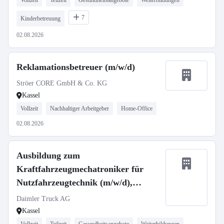
Vollzeit
Teilzeit
Gesundheitsangebote
Weiterbildungen
7
Kinderbetreuung
02.08.2026
Reklamationsbetreuer (m/w/d)
Ströer CORE GmbH & Co. KG
Kassel
Vollzeit
Nachhaltiger Arbeitgeber
Home-Office
02.08.2026
Ausbildung zum
Kraftfahrzeugmechatroniker für
Nutzfahrzeugtechnik (m/w/d),
Daimler Truck AG
Daimler Truck AG
Kassel