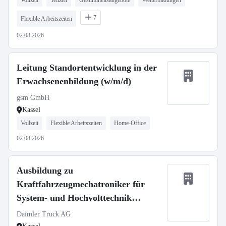
Vollzeit
Teilzeit
Gesundheitsangebote
Weiterbildungen
7
Flexible Arbeitszeiten
02.08.2026
Leitung Standortentwicklung in der
Erwachsenenbildung (w/m/d)
gsm GmbH
Kassel
Vollzeit
Flexible Arbeitszeiten
Home-Office
02.08.2026
Ausbildung zu
Kraftfahrzeugmechatroniker für
System- und Hochvolttechnik
(m/w/d), Daimler Truck AG
Daimler Truck AG