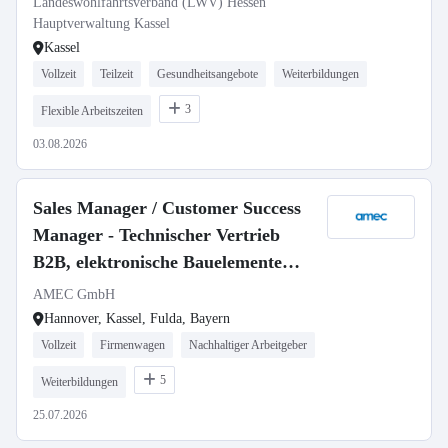
Landeswohlfahrtsverband (LWV) Hessen
Hauptverwaltung Kassel
Kassel
Vollzeit
Teilzeit
Gesundheitsangebote
Weiterbildungen
3
Flexible Arbeitszeiten
03.08.2026
Sales Manager / Customer Success
Manager - Technischer Vertrieb
B2B, elektronische Bauelemente
(m/w/d)
AMEC GmbH
Hannover, Kassel, Fulda, Bayern
Vollzeit
Firmenwagen
Nachhaltiger Arbeitgeber
5
Weiterbildungen
25.07.2026