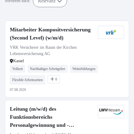
Relevanz
Sortieren nach:
Mitarbeiter Kompositversicherung
(Second Level) (w/m/d)
VRK Versicherer im Raum der Kirchen
Lebensversicherung AG
Kassel
Vollzeit
Nachhaltiger Arbeitgeber
Weiterbildungen
6
Flexible Arbeitszeiten
07.08.2026
Leitung (m/w/d) des
Funktionsbereichs
Personalgewinnung und -
entwicklung, BGM