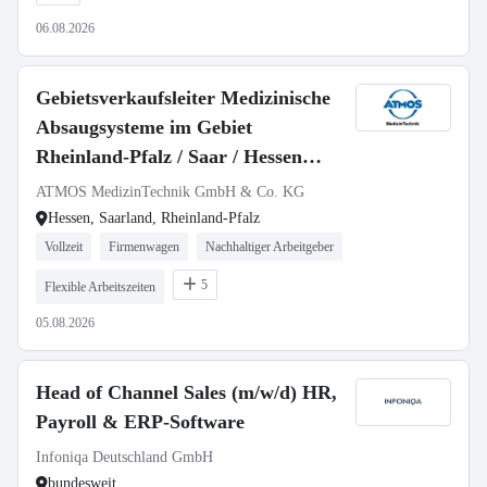
06.08.2026
Gebietsverkaufsleiter Medizinische
Absaugsysteme im Gebiet
Rheinland-Pfalz / Saar / Hessen
(m/w/d)
ATMOS MedizinTechnik GmbH & Co. KG
Hessen, Saarland, Rheinland-Pfalz
Vollzeit
Firmenwagen
Nachhaltiger Arbeitgeber
5
Flexible Arbeitszeiten
05.08.2026
Head of Channel Sales (m/w/d) HR,
Payroll & ERP-Software
Infoniqa Deutschland GmbH
bundesweit