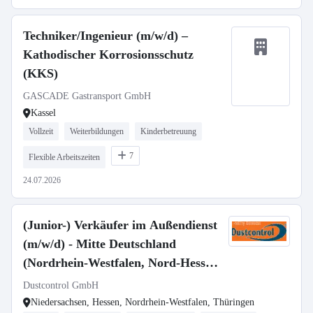
Techniker/Ingenieur (m/w/d) –
Kathodischer Korrosionsschutz
(KKS)
GASCADE Gastransport GmbH
Kassel
Vollzeit
Weiterbildungen
Kinderbetreuung
7
Flexible Arbeitszeiten
24.07.2026
(Junior-) Verkäufer im Außendienst
(m/w/d) - Mitte Deutschland
(Nordrhein-Westfalen, Nord-Hessen,
Thüringen, Sachsen)
Dustcontrol GmbH
Niedersachsen, Hessen, Nordrhein-Westfalen, Thüringen