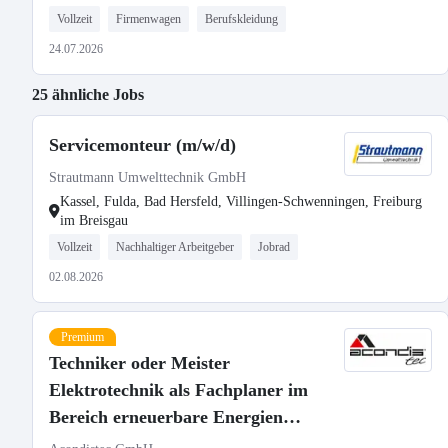
Vollzeit
Firmenwagen
Berufskleidung
24.07.2026
25 ähnliche Jobs
Servicemonteur (m/w/d)
Strautmann Umwelttechnik GmbH
Kassel, Fulda, Bad Hersfeld, Villingen-Schwenningen, Freiburg
im Breisgau
Vollzeit
Nachhaltiger Arbeitgeber
Jobrad
02.08.2026
Premium
Techniker oder Meister
Elektrotechnik als Fachplaner im
Bereich erneuerbare Energien
(m/w/d)