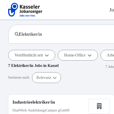
Jo
Veröffentlicht seit
Home-Office
Arbe
7
Elektriker/in
Jobs in
Kassel
7 Job
Relevanz
Sortieren nach:
Industrieelektriker/in
DualWerk AusbildungsCampus gGmbH