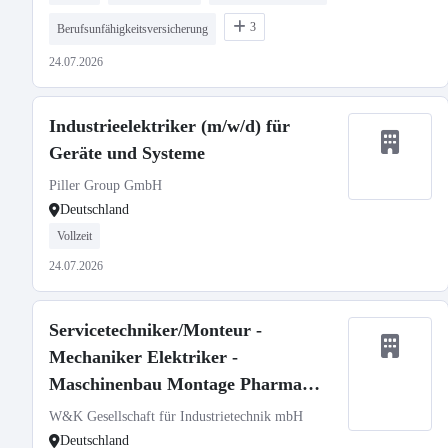
3
Berufsunfähigkeitsversicherung
24.07.2026
Industrieelektriker (m/w/d) für
Geräte und Systeme
Piller Group GmbH
Deutschland
Vollzeit
24.07.2026
Servicetechniker/Monteur -
Mechaniker Elektriker -
Maschinenbau Montage Pharma
Medizintechnik (m/w/d)
W&K Gesellschaft für Industrietechnik mbH
Deutschland