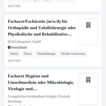
24.07.2026
Facharzt/Fachärztin (m/w/d) für
Orthopädie und Unfallchirurgie oder
Physikalische und Rehabilitative
Medizin
REHA Bergedorf GmbH
Deutschland
Vollzeit
Teilzeit
Weiterbildungen
Flexible Arbeitszeiten
24.07.2026
Facharzt Hygiene und
Umweltmedizin oder Mikrobiologie,
Virologie und
Infektionsepidemiologie (m/w/d)
Evangelisches Krankenhaus Königin Elisabeth
Herzberge