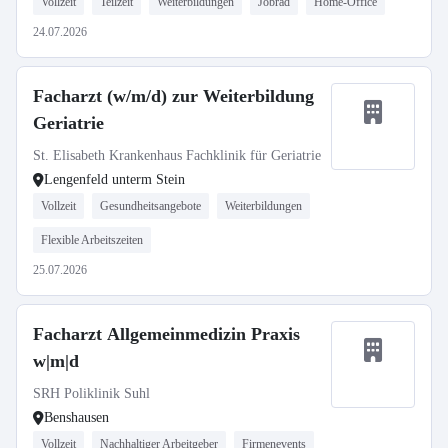
Vollzeit
Teilzeit
Weiterbildungen
Jobrad
Home-Office
24.07.2026
Facharzt (w/m/d) zur Weiterbildung
Geriatrie
St. Elisabeth Krankenhaus Fachklinik für Geriatrie
Lengenfeld unterm Stein
Vollzeit
Gesundheitsangebote
Weiterbildungen
Flexible Arbeitszeiten
25.07.2026
Facharzt Allgemeinmedizin Praxis
w|m|d
SRH Poliklinik Suhl
Benshausen
Vollzeit
Nachhaltiger Arbeitgeber
Firmenevents