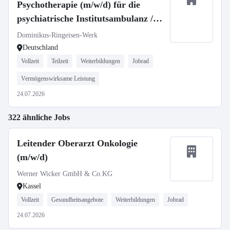
Psychotherapie (m/w/d) für die
psychiatrische Institutsambulanz /
Fachabteilung Psychiatrie unseres
Dominikus-Ringeisen-Werk
Zweckverbands Krankenhaus St.
Deutschland
Camillus
Vollzeit
Teilzeit
Weiterbildungen
Jobrad
Vermögenswirksame Leistung
24.07.2026
322 ähnliche Jobs
Leitender Oberarzt Onkologie
(m/w/d)
Werner Wicker GmbH & Co.KG
Kassel
Vollzeit
Gesundheitsangebote
Weiterbildungen
Jobrad
24.07.2026