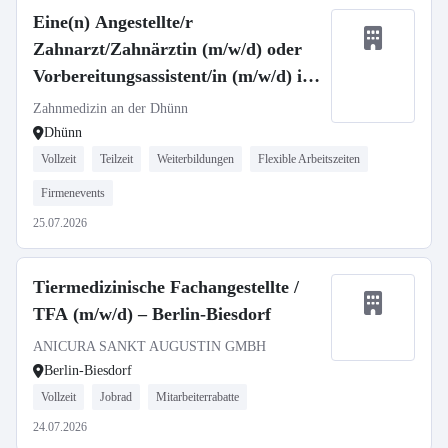
Eine(n) Angestellte/r
Zahnarzt/Zahnärztin (m/w/d) oder
Vorbereitungsassistent/in (m/w/d) in
Voll- oder Teilzeit
Zahnmedizin an der Dhünn
Dhünn
Vollzeit
Teilzeit
Weiterbildungen
Flexible Arbeitszeiten
Firmenevents
25.07.2026
Tiermedizinische Fachangestellte /
TFA (m/w/d) – Berlin-Biesdorf
ANICURA SANKT AUGUSTIN GMBH
Berlin-Biesdorf
Vollzeit
Jobrad
Mitarbeiterrabatte
24.07.2026