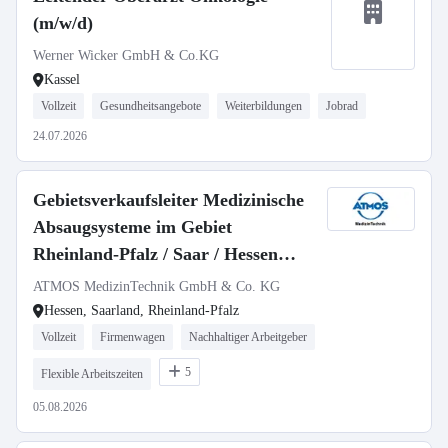
(m/w/d)
Werner Wicker GmbH & Co.KG
Kassel
Vollzeit
Gesundheitsangebote
Weiterbildungen
Jobrad
24.07.2026
Gebietsverkaufsleiter Medizinische
Absaugsysteme im Gebiet
Rheinland-Pfalz / Saar / Hessen
(m/w/d)
ATMOS MedizinTechnik GmbH & Co. KG
Hessen, Saarland, Rheinland-Pfalz
Vollzeit
Firmenwagen
Nachhaltiger Arbeitgeber
5
Flexible Arbeitszeiten
05.08.2026