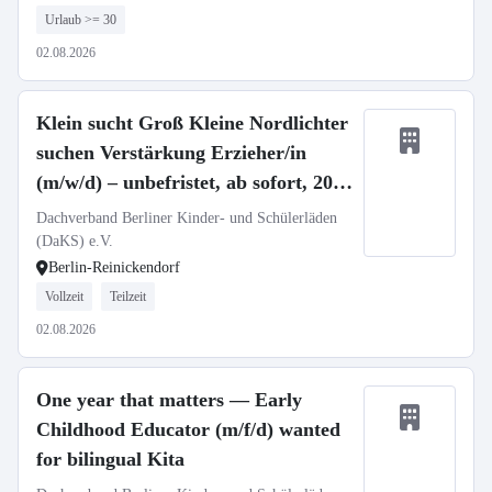
Urlaub >= 30
02.08.2026
Klein sucht Groß Kleine Nordlichter
suchen Verstärkung Erzieher/in
(m/w/d) – unbefristet, ab sofort, 20–
40 Std./Woche
Dachverband Berliner Kinder- und Schülerläden
(DaKS) e.V.
Berlin-Reinickendorf
Vollzeit
Teilzeit
02.08.2026
One year that matters — Early
Childhood Educator (m/f/d) wanted
for bilingual Kita