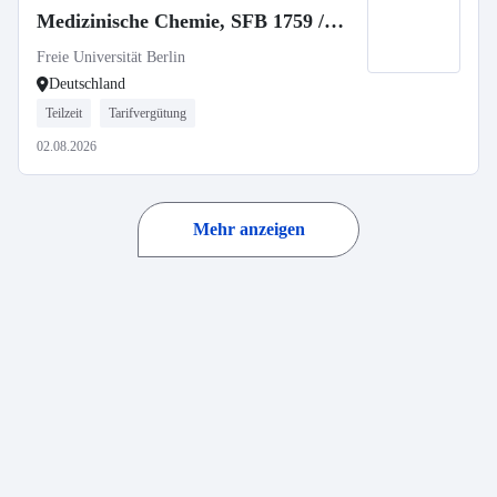
Medizinische Chemie, SFB 1759 /
Medicinal Chemistry, SFB 1759
Freie Universität Berlin
Deutschland
Teilzeit
Tarifvergütung
02.08.2026
Mehr anzeigen