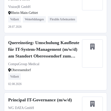
Vision|R GmbH
Rhein-Main-Gebiet
Vollzeit
Weiterbildungen
Flexible Arbeitszeiten
28.07.2026
Quereinstieg: Umschulung Kaufleute
für IT-System-Management (m/w/d)
am Standort Oberessendorf zum
01.09.2026
CompuGroup Medical
Oberessendorf
Vollzeit
02.08.2026
Principal IT-Governance (m/w/d)
WG DATA GmbH