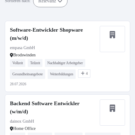
Relevanz
Sortieren nach:
Software-Entwickler Shopware
(m/w/d)
empasa GmbH
Brodswinden
Vollzeit
Teilzeit
Nachhaltiger Arbeitgeber
4
Gesundheitsangebote
Weiterbildungen
28.07.2026
Backend Software Entwickler
(w/m/d)
dainox GmbH
Home Office