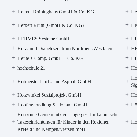
Helmut Brüninghaus GmbH & Co. KG
He
Herbert Kluth (GmbH & Co. KG)
He
HERMES Systeme GmbH
HE
Herz- und Diabeteszentrum Nordrhein-Westfalen
H
Heute + Comp. GmbH + Co. KG
HL
hochschule 21
Ho
Ho
H
Hofmeister Dach- und Asphalt GmbH
Si
Holzwinkel Sozialprojekt GmbH
Ho
Hopfenveredlung St. Johann GmbH
Hö
Horizonte Gemeinnützige Trägerges. für katholische
Tageseinrichtungen für Kinder in den Regionen
Ho
Krefeld und Kempen/Viersen mbH