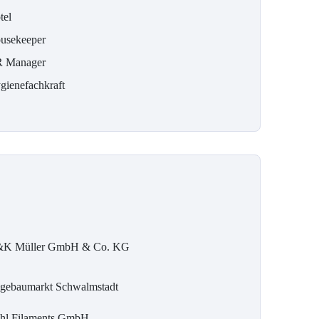
tel
usekeeper
 Manager
gienefachkraft
K Müller GmbH & Co. KG
gebaumarkt Schwalmstadt
hl Filaments GmbH