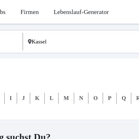
bs
Firmen
Lebenslauf-Generator
I
J
K
L
M
N
O
P
Q
g suchst Du?