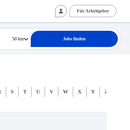
Für Arbeitgeber
50
km
Jobs finden
R
S
T
U
V
W
X
Y
Z