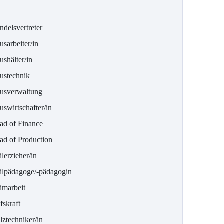
ndelsvertreter
sarbeiter/in
ushälter/in
ustechnik
usverwaltung
uswirtschafter/in
ad of Finance
ad of Production
lerzieher/in
ilpädagoge/-pädagogin
imarbeit
fskraft
lztechniker/in