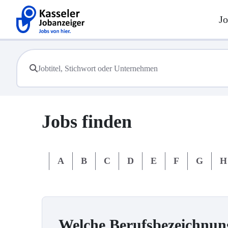
Jo
Jobs finden
#
A
B
C
D
E
F
G
H
Welche Berufsbezeichnun