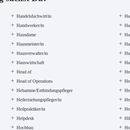
Handelsfachwirt/in
Ha
Handwerker/in
Hau
Hausdame
Ha
Hausmeister/in
Ha
Hausverwalter/in
Ha
Hauswirtschaft
Ha
Head of
He
Head of Operations
He
Hebamme/Entbindungspfleger
Hei
Heilerziehungspfleger/in
He
Heilpraktiker/in
He
Helpdesk
Hil
Hochbau
Ho