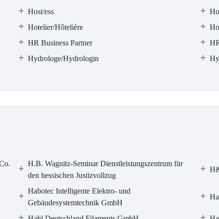
Host/ess
Ho
Hotelier/Hôtelière
Ho
HR Business Partner
HR
Hydrologe/Hydrologin
Hy
Co.
H.B. Wagnitz-Seminar Dienstleistungszentrum für
H&
den hessischen Justizvollzug
Habotec Intelligente Elektro- und
Ha
Gebäudesystemtechnik GmbH
Hahl Deutschland Filaments GmbH
Ha