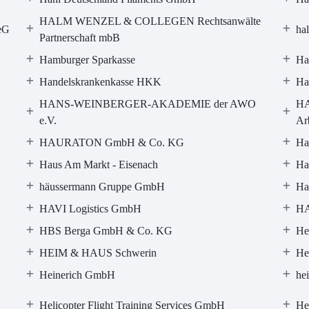
HALM WENZEL & COLLEGEN Rechtsanwälte
eG
ha
Partnerschaft mbB
Hamburger Sparkasse
Ha
Handelskrankenkasse HKK
Ha
HANS-WEINBERGER-AKADEMIE der AWO
H
e.V.
Ar
HAURATON GmbH & Co. KG
Ha
Haus Am Markt - Eisenach
Ha
häussermann Gruppe GmbH
Ha
HAVI Logistics GmbH
HA
HBS Berga GmbH & Co. KG
He
HEIM & HAUS Schwerin
He
Heinerich GmbH
he
Helicopter Flight Training Services GmbH
He