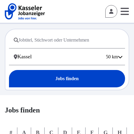
50
km
Jobs finden
Jobs finden
#
A
B
C
D
E
F
G
H
I